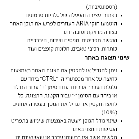
(רספונסיביות)
כפתורי עצירה והפעלה של גלריות סרטונים
הוטמעו חוקי ARIA העוזרים לפרש את תוכן האתר
בצורה מדויקת וטובה יותר
הנגשת תפריטים, טפסים ושדות, היררכיית
כותרות, רכיבי טאבים, חלונות קופצים ועוד
שינוי תצוגה באתר
ניתן להגדיל או להקטין את תצוגת האתר באמצעות
לחיצה על אחד מכפתורי ה- “CTRL” ביחד עם
גלגלת העכבר או ביחד עם הסימן “+” עבור הגדלה
או ביחד עם הסימן “-” עבור הקטנת התצוגה. כל
לחיצה תקטין או תגדיל את המסך בעשרה אחוזים
(10%)
שינוי גודל הגופן ייעשה באמצעות שימוש בתפריט
הנגישות המצוי באתר
גולשים אשר אין ברשותן עכבר או שאשאינם ינן