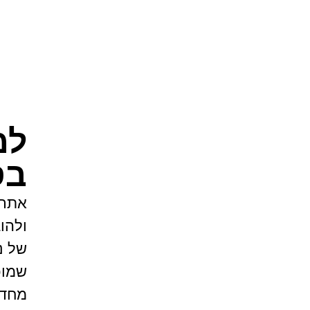
למ
בס
אתר 
ולהו
של נ
שמוכ
מחדש