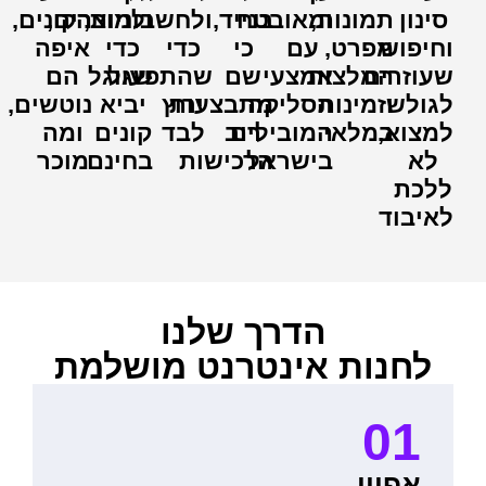
סינון
תמונות,
ומאובטח
בנייד,
ולחשבוניות,
ולמוצרים,
הקונים,
וחיפוש
מפרט,
עם
כי
כדי
כדי
איפה
שעוזרים
המלצות
אמצעי
שם
שהתפעול
שגוגל
הם
לגולש
וזמינות
הסליקה
מתבצעות
ירוץ
יביא
נוטשים,
למצוא,
במלאי
המובילים
רוב
לבד
קונים
ומה
לא
בישראל
הרכישות
בחינם
מוכר
ללכת
לאיבוד
הדרך שלנו
לחנות אינטרנט מושלמת
01
אפיון