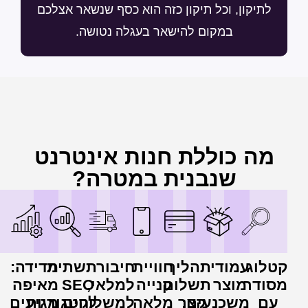
לתיקון, וכל תיקון כזה הוא כסף שנשאר אצלכם
במקום להישאר בעגלה נטושה.
מה כוללת חנות אינטרנט
שנבנית במטרה?
קטלוג
עמודי
תהליך
חוויית
חיבור
תשתית
מדידה:
מסודר
מוצר
תשלום
קנייה
למלאי,
SEO
מאיפה
עם
משכנעים:
קצר
מלאה
למשלוחים
לקטגוריות
מגיעים